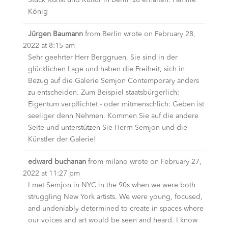
Stück Kunst und Kultur in Berlin zu erhalten. Familie
König
Jürgen Baumann
from
Berlin
wrote on
February 28,
2022
at
8:15 am
Sehr geehrter Herr Berggruen, Sie sind in der
glücklichen Lage und haben die Freiheit, sich in
Bezug auf die Galerie Semjon Contemporary anders
zu entscheiden. Zum Beispiel staatsbürgerlich:
Eigentum verpflichtet - oder mitmenschlich: Geben ist
seeliger denn Nehmen. Kommen Sie auf die andere
Seite und unterstützen Sie Herrn Semjon und die
Künstler der Galerie!
edward buchanan
from
milano
wrote on
February 27,
2022
at
11:27 pm
I met Semjon in NYC in the 90s when we were both
struggling New York artists. We were young, focused,
and undeniably determined to create in spaces where
our voices and art would be seen and heard. I know