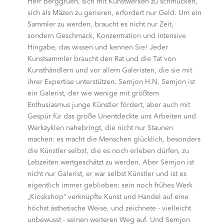
Herr Berggruen, sich mit Kunstwerken zu schmücken,
sich als Mäzen zu gerieren, erfordert nur Geld. Um ein
Sammler zu werden, braucht es nicht nur Zeit,
sondern Geschmack, Konzentration und intensive
Hingabe, das wissen und kennen Sie! Jeder
Kunstsammler braucht den Rat und die Tat von
Kunsthändlern und vor allem Galeristen, die sie mit
ihrer Expertise unterstützen. Semjon H.N. Semjon ist
ein Galerist, der wie wenige mit größtem
Enthusiasmus junge Künstler fördert, aber auch mit
Gespür für das große Unentdeckte uns Arbeiten und
Werkzyklen nahebringt, die nicht nur Staunen
machen: es macht die Menschen glücklich, besonders
die Künstler selbst, die es noch erleben dürfen, zu
Lebzeiten wertgeschätzt zu werden. Aber Semjon ist
nicht nur Galerist, er war selbst Künstler und ist es
eigentlich immer geblieben: sein noch frühes Werk
„Kioskshop“ verknüpfte Kunst und Handel auf eine
höchst ästhetische Weise, und zeichnete - vielleicht
unbewusst - seinen weiteren Weg auf. Und Semjon