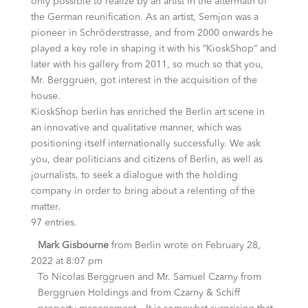
only possible to realize by an artist in the aftermath of
the German reunification. As an artist, Semjon was a
pioneer in Schröderstrasse, and from 2000 onwards he
played a key role in shaping it with his “KioskShop” and
later with his gallery from 2011, so much so that you,
Mr. Berggruen, got interest in the acquisition of the
house.
KioskShop berlin has enriched the Berlin art scene in
an innovative and qualitative manner, which was
positioning itself internationally successfully. We ask
you, dear politicians and citizens of Berlin, as well as
journalists, to seek a dialogue with the holding
company in order to bring about a relenting of the
matter.
97 entries.
Mark Gisbourne
from
Berlin
wrote on
February 28,
2022
at
8:07 pm
To Nicolas Berggruen and Mr. Samuel Czarny from
Berggruen Holdings and from Czarny & Schiff