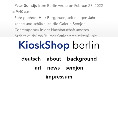
Peter Solhdju
from
Berlin
wrote on
Februar 27, 2022
at
9:40 a.m.
Sehr geehrter Herr Berggruen, seit einigen Jahren
kenne und schätze ich die Galerie Semjon
Contemporary in der Nachbarschaft unseres
Architekturbüros (Hilmer Sattler Architekten) - sie
ermöglicht einem breiten Publikum die unmittelbare
und ganz direkte Erfahrung von Kunst und hat auch
meinen Horizont belebend erweitert. Unser Büro
deutsch
about
background
(damals Hilmer & Sattler) hat für Ihren Vater das
Berggruen-Museum in Charlottenburg planen dürfen -
art
news
semjon
eine andere "Liga", aber Kunst entsteht ja nicht durch
impressum
Geld, sondern durch Freiräume, in denen sich
Künstler*innen ausprobieren und entwickeln können.
Ich bitte Sie daher: ermöglichen Sie auch weiterhin
diese Freiräume in der von Ihnen sicher auch deshalb
geschätzten Stadt Berlin. Peter Solhdju, Architekt,
Berlin