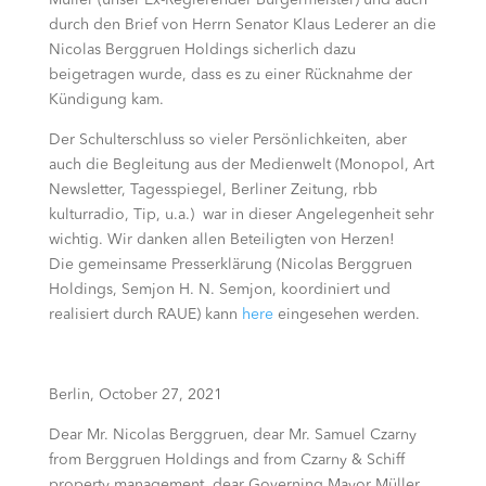
Müller (unser Ex-Regierender Bürgermeister) und auch
durch den Brief von Herrn Senator Klaus Lederer an die
Nicolas Berggruen Holdings sicherlich dazu
beigetragen wurde, dass es zu einer Rücknahme der
Kündigung kam.
Der Schulterschluss so vieler Persönlichkeiten, aber
auch die Begleitung aus der Medienwelt (Monopol, Art
Newsletter, Tagesspiegel, Berliner Zeitung, rbb
kulturradio, Tip, u.a.) war in dieser Angelegenheit sehr
wichtig. Wir danken allen Beteiligten von Herzen!
Die gemeinsame Presserklärung (Nicolas Berggruen
Holdings, Semjon H. N. Semjon, koordiniert und
realisiert durch RAUE) kann
here
eingesehen werden.
Berlin, October 27, 2021
Dear Mr. Nicolas Berggruen, dear Mr. Samuel Czarny
from Berggruen Holdings and from Czarny & Schiff
property management, dear Governing Mayor Müller,